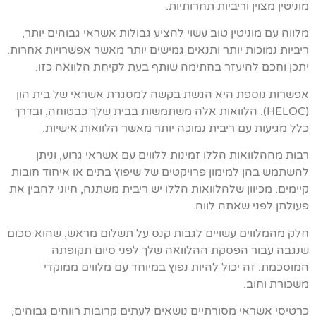
מוניטין מצוין וריביות תחרותיות.
מלווה עם מוניטין טוב עשוי להציע גבולות אשראי גבוהים יותר,
ריביות נמוכות יותר ותנאים גמישים יותר מאשר אפשרויות אחרות.
יתכן וחכם להיעזר בחתימה שותף בעת לקיחת הלוואה כזו.
אפשרות נוספת היא הגשת בקשה למסגרת אשראי של בית הון
(HELOC). הלוואות אלה משתמשות בבית שלך כבטוחה, ובדרך
כלל מגיעות עם ריבית נמוכה יותר מאשר הלוואות אישיות.
רבות מההלוואות הללו זמינות ללווים עם אשראי גרוע, וניתן
להשתמש בהן למימון פרויקטים של שיפוץ בתים או איחוד חובות
קיימים. מכיוון שלהלוואות הללו יש ריבית משתנה, חיוני להבין את
פעולתן לפני שאתה לווה.
חלק מהמלווים עשויים לגבות קנס על תשלום מראש, שהוא סכום
שנגבה עבור הפסקת ההלוואה שלך לפני סיום תקופתה
המוסכמת. זה יכול להיות נפוץ במיוחד עם מלווים ממוקדי
משכורת וחוב.
כרטיסי אשראי מסורתיים נושאים לעתים קרובות רווחים גבוהים,