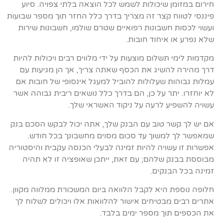
חירום במזומן שיכולות לשמש לכל הוצאה בלתי צפויה. סיוע
פיננסי לטווח קצר זה מצריך בדרך כלל החזר תוך מספר שבועות
ועשוי לכסות חשבונות רפואיים שטרם שולמו, חשבונות שירות
שלא נפרע או איחוד חובות.
מקדמות לימי תשלום מוצעות על ידי מלווים רבים ויכולות להיות
דרך מהירה להשיג את הכסף שאתה צריך, אך הן מגיעות עם
עמלות גבוהות שעלולות להוביל למעגל אינסופי של חובות אם
לא יוחזרו. יתר על כן, הם בדרך כלל נושאים ריבית גבוהה אשר
עשויה להשפיע לרעה על ניקוד האשראי שלך.
אם יש לך קשר טוב עם הבנק שלך, אתה יכול לבקש הסכם בנק
שמאפשר לך למשוך עד סכום מסוים מחשבונך בכל חודש.
אפשרות זו עשויה להיות זמינה לבעלי הכנסה עקבית והיסטוריה
מבוססת בבנק שלהם; עם זאת, ייתכן שאופציה זו לא תהיה
זמינה בכל הבנקים.
חלופה נוספת היא לקבל הלוואה ביום המשכורת ממלווה מקוון.
אתרים רבים מבטיחים אישור להלוואות אלו ויכולים לשלוח לך
את הכספים תוך מספר ימים בלבד.