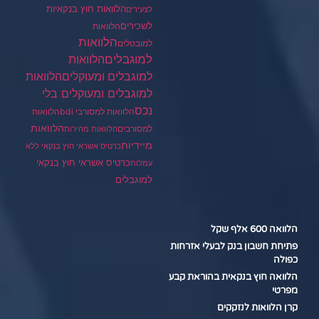
הלוואות חוץ בנקאיות
לצעירים
לשכירים
הלוואות
הלוואות
למובטלים
למוגבלים
הלוואות
הלוואות
למוגבלים ומעוקלים
למוגבלים ומעוקלים בלי
נכס
הלוואות למסורבי bdi
הלוואות
הלוואות
למסורבים
הלוואות מהירות
מיידיות
כרטיס אשראי חוץ בנקאי ללא
כרטיס אשראי חוץ בנקאי
עמלות
למוגבלים
הלוואה 600 אלף שקל
פתיחת חשבון בנק לבעלי אזרחות
כפולה
הלוואה חוץ בנקאית בהוראת קבע
מפרטי
קרן הלוואות לנזקקים