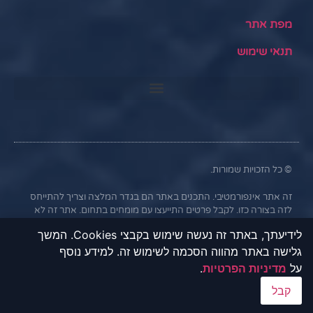
מפת אתר
תנאי שימוש
© כל הזכויות שמורות.
זה אתר אינפורמטיבי. התכנים באתר הם בגדר המלצה וצריך להתייחס
לזה בצורה כזו. לקבל פרטים התייעצו עם מומחים בתחום. אתר זה לא
נותן הלוואות מכל סוג.
לידיעתך, באתר זה נעשה שימוש בקבצי Cookies. המשך
גלישה באתר מהווה הסכמה לשימוש זה. למידע נוסף
באתר שלנו תוכלו למצוא מידע מקיף על אפשרויות קבלת הלוואות, הצעות
ליסינג וטרייד אין מהבנקים וחברות פרטיות המתמחות במימון רכבים.
על
מדיניות הפרטיות
.
המידע באתר נועד לאפשר לכם להשוות בין הצעות שונות ולקבל אותן
קבל
באמצעות פנייה ישירה לבנקים וחברות המימון. אתר "UFU" אינו מקיים
קשר עסקי עם הבנקים או החברות השונות, והמידע נמסר כשירות