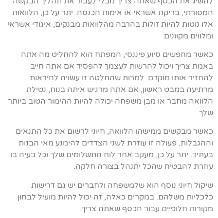
להשיג את הכסף שאתה צריך מבלי לעבור את תהליך הבקשה
המסורתי, בדיקת אשראי או אימות הכנסה. יתר על כן, הלוואות
אלו נוטות להיות זולות בהרבה מהלוואות מבנקים, איגודי אשראי
ומלווים מקוונים.
כאשר מחפשים סיוע פיננסי, המפתח הוא להחליט מה אתה
באמת צריך ויכול להרשות לעצמך להפסיד אם אתה חייב
להחזיר אותו מוקדם. למרות שהחלטה זו עשויה להיראות
מרתיעה במבט ראשון, אם אתה מרגיש איתה בנוח, נטילת
הלוואה מחבר או מבן משפחה יכולה להיות ההימור הטוב ביותר
שלך.
כאשר מבקשים ממישהו הלוואה, חיוני לרשום את כל התנאים
וההגבלות. פעולה זו עוזרת לשני הצדדים להימנע מאי הבנות
בעתיד. יתר על כן, מעקב אחר לוח התשלומים שלך וכל בעיה בו
עוזרת להבטיח שהכל יתנהל בצורה חלקה.
שיקול חיוני נוסף הוא שלמשפחה ולחברים יש גם דרישות
כלכליות משלהם. במקרים כאלה, זה יכול להיות מועיל לבחון
מקורות חלופיים עבור הכסף שאתה צריך.