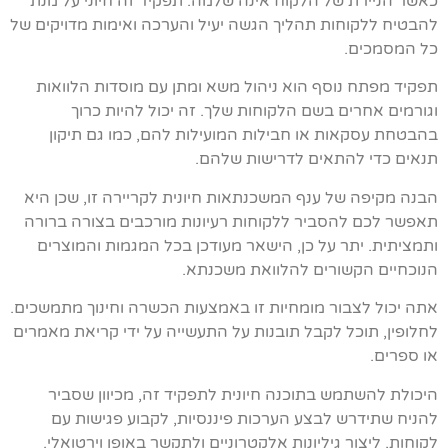
כאשר הניירת של הלקוח אינה שלמה. תפקיד זה חיוני על מנת
להבטיח ללקוחות תהליך הגשה יעיל והערכה ואימות מדויקים של
כל המסמכים.
תפקיד מפתח נוסף הוא ניהול משא ומתן עם מוסדות הלוואות
וגורמים אחרים בשם הלקוחות שלך. זה יכול להיות כרוך
בהבטחת עסקאות או חבילות המועילות להם, כמו גם תיקון
תנאים כדי להתאים לדרישות שלהם.
הבנה מקיפה של ענף המשכנתאות חיונית לקריירה זו, שכן היא
תאפשר לכם להסביר ללקוחות רעיונות מורכבים בצורה ברורה
ותמציתית. יתר על כן, הישאר מעודכן בכל המגמות והמוצרים
הנוכחיים הקשורים להלוואת משכנתא.
אתה יכול לצבור מומחיות זו באמצעות הכשרה וחינוך מתמשכים.
לחלופין, תוכל לקבל תובנות על התעשייה על ידי קריאת מאמרים
או ספרים.
היכולת להשתמש בתוכנה חיונית לתפקיד זה, מכיוון שסביר
להניח שתידרש לבצע הערכות פיננסיות, לקבוע פגישות עם
לקוחות, ליצור גיליונות אלקטרוניים ולתקשר באופן וירטואלי.