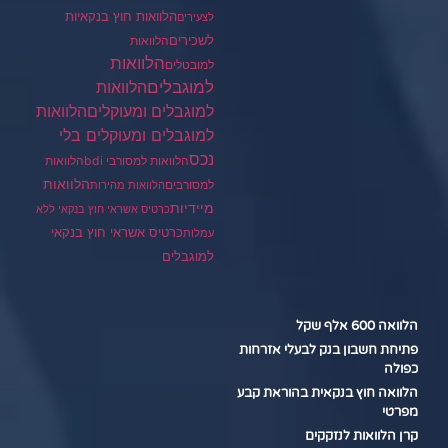
הלוואות חוץ בנקאיות
לצעירים
לשכירים
הלוואות
הלוואות
למובטלים
למוגבלים
הלוואות
הלוואות
למוגבלים ומעוקלים
למוגבלים ומעוקלים בלי
נכס
הלוואות למסורבי bdi
הלוואות
הלוואות
למסורבים
הלוואות מהירות
מיידיות
כרטיס אשראי חוץ בנקאי ללא
כרטיס אשראי חוץ בנקאי
עמלות
למוגבלים
הלוואה 600 אלף שקל
פתיחת חשבון בנק לבעלי אזרחות
כפולה
הלוואה חוץ בנקאית בהוראת קבע
מפרטי
קרן הלוואות לנזקקים