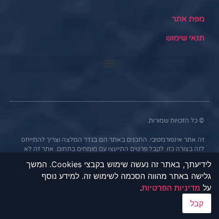
מפת אתר
תנאי שימוש
© כל הזכויות שמורות.
זה אתר אינפורמטיבי. התכנים באתר הם בגדר המלצה וצריך להתייחס
לזה בצורה כזו. לקבל פרטים התייעצו עם מומחים בתחום. אתר זה לא
נותן הלוואות מכל סוג.
לידיעתך, באתר זה נעשה שימוש בקבצי Cookies. המשך
גלישה באתר מהווה הסכמה לשימוש זה. למידע נוסף
באתר שלנו תוכלו למצוא מידע מקיף על אפשרויות קבלת הלוואות, הצעות
ליסינג וטרייד אין מהבנקים וחברות פרטיות המתמחות במימון רכבים.
על
מדיניות הפרטיות
.
המידע באתר נועד לאפשר לכם להשוות בין הצעות שונות ולקבל אותן
קבל
באמצעות פנייה ישירה לבנקים וחברות המימון. אתר "UFU" אינו מקיים
קשר עסקי עם הבנקים או החברות השונות, והמידע נמסר כשירות