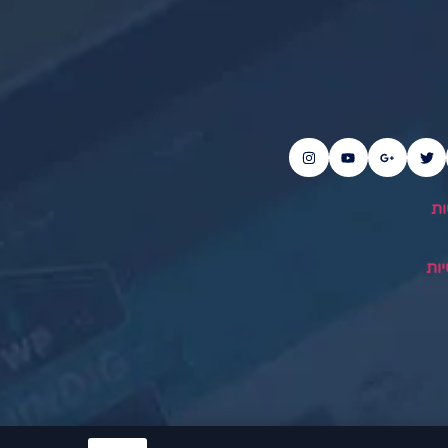
ות
ות