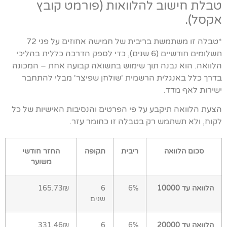
טבלת חישוב להלוואות (פורמט קובץ
אקסל).
*טבלה זו משתמשת בריבית של חמישה אחוזים על פני 72
תשלומים חודשיים (6 שנים), כדי לספק הדרכה כללית בהליכי
הלוואה. הוא נבנה תוך שימוש בתשואה קבועה אחת – המכונה
בדרך כלל באנגלית הרשמית 'שולחן שפיצר' מבלי להתחבר
ישירות לאף מדד.
הצעת הלוואה תיקבע על פי הפרטים והנסיבות האישיות של כל
לקוח, ולא תשתמש רק בטבלה זו כחומר עזר.
סכום הלוואה
ריבית
תקופה
החזר חודשי
משוער
הלוואה עד 10000
6%
6
165.73₪
שנים
הלוואה עד 20000
6%
6
331.46₪