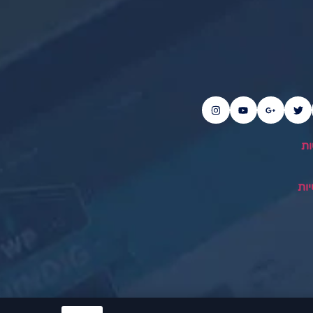
ות
ות