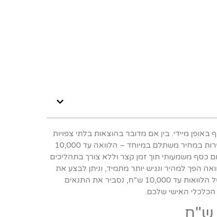
 באופן מיידי. בין אם מדובר בהוצאות בלתי צפויות
כמו תיקון רכב, טיפול רפואי דחוף, או הזדמנות לרכישת מוצר או שירות במחיר משתלם במיוחד – הלוואה עד 10,000
ם כסף משמעותי תוך זמן קצר וללא צורך בתהליכים
אה הפך למהיר ונגיש יותר מתמיד, וניתן לבצע את
כל התהליך בלחיצת כפתור. במאמר זה נעמיק בהבנת היתרונות של הלוואות עד 10,000 ש"ח, נסביר את התנאים
 הכלכלי האישי שלכם.