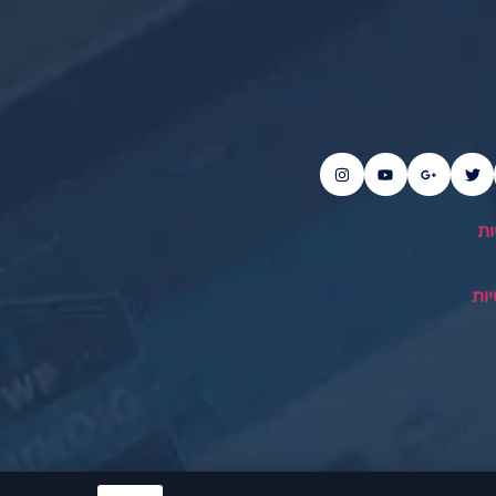
ות
ות