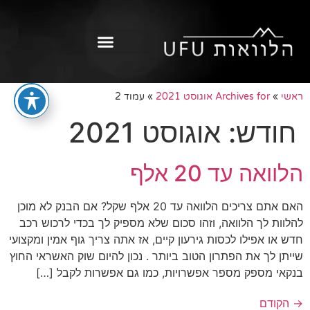
הלוואות בהוראת קבע
הלוואות גמ"ח
הלוואות לכל מטרה
הלוואות בצ'קים
הלוואות אקספרס
הלוואות למוגבלים
הלוואות למסורבים
הלוואה למוסרבים
ראשי
»
Archives for אוגוסט 2021
»
עמוד 2
חודש:
אוגוסט 2021
הלוואה עד 20 אלף
האם אתם צריכים הלוואה עד 20 אלף שקל? אם הבנק לא מוכן
להלוות לך הלוואה, וזהו סכום שלא מספיק לך בכדי לרכוש רכב
חדש או אפילו לכסות גירעון קיים, אז אתה צריך גוף אמין ומקצועי
שייתן לך את הפתרון הטוב ביותר . נכון להיום שוק האשראי החוץ
בנקאי מספק מספר אפשרויות, כמו גם אפשרות לקבל […]
→
הקודם