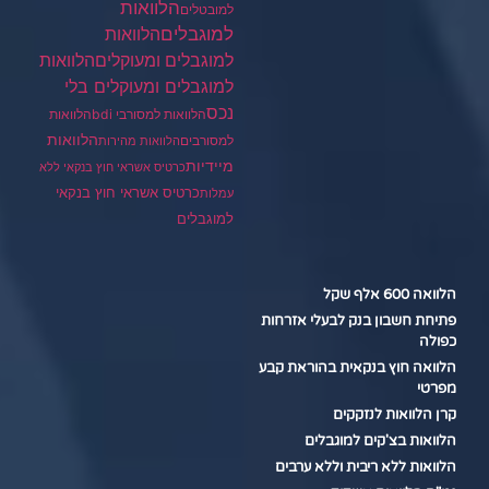
הלוואות
למובטלים
למוגבלים
הלוואות
הלוואות
למוגבלים ומעוקלים
למוגבלים ומעוקלים בלי
נכס
הלוואות למסורבי bdi
הלוואות
הלוואות
למסורבים
הלוואות מהירות
מיידיות
כרטיס אשראי חוץ בנקאי ללא
כרטיס אשראי חוץ בנקאי
עמלות
למוגבלים
הלוואה 600 אלף שקל
פתיחת חשבון בנק לבעלי אזרחות
כפולה
הלוואה חוץ בנקאית בהוראת קבע
מפרטי
קרן הלוואות לנזקקים
הלוואות בצ'קים למוגבלים
הלוואות ללא ריבית וללא ערבים