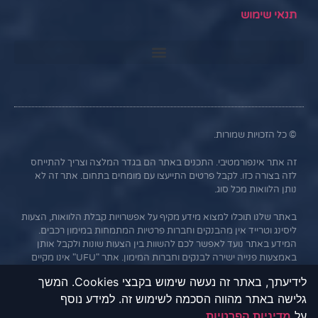
תנאי שימוש
© כל הזכויות שמורות.
זה אתר אינפורמטיבי. התכנים באתר הם בגדר המלצה וצריך להתייחס
לזה בצורה כזו. לקבל פרטים התייעצו עם מומחים בתחום. אתר זה לא
נותן הלוואות מכל סוג.
באתר שלנו תוכלו למצוא מידע מקיף על אפשרויות קבלת הלוואות, הצעות
ליסינג וטרייד אין מהבנקים וחברות פרטיות המתמחות במימון רכבים.
המידע באתר נועד לאפשר לכם להשוות בין הצעות שונות ולקבל אותן
באמצעות פנייה ישירה לבנקים וחברות המימון. אתר "UFU" אינו מקיים
קשר עסקי עם הבנקים או החברות השונות, והמידע נמסר כשירות
לידיעתך, באתר זה נעשה שימוש בקבצי Cookies. המשך
לגולשים בלבד. חשוב לציין כי אי עמידה בתנאי ההלוואה או בהחזר
גלישה באתר מהווה הסכמה לשימוש זה. למידע נוסף
האשראי עלול לגרור חיוב בריבית פיגורים והליכי הוצאה לפועל.
על
מדיניות הפרטיות
.