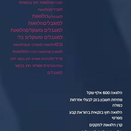
הלוואות חוץ בנקאיות
לצעירים
לשכירים
הלוואות
הלוואות
למובטלים
למוגבלים
הלוואות
הלוואות
למוגבלים ומעוקלים
למוגבלים ומעוקלים בלי
נכס
הלוואות למסורבי bdi
הלוואות
הלוואות
למסורבים
הלוואות מהירות
מיידיות
כרטיס אשראי חוץ בנקאי ללא
כרטיס אשראי חוץ בנקאי
עמלות
למוגבלים
הלוואה 600 אלף שקל
פתיחת חשבון בנק לבעלי אזרחות
כפולה
הלוואה חוץ בנקאית בהוראת קבע
מפרטי
קרן הלוואות לנזקקים