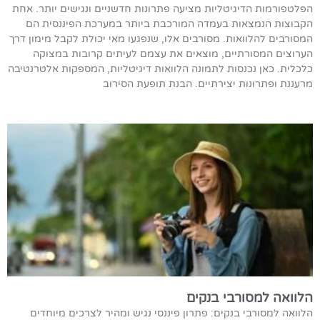
הפלטפורמות הדיגיטליות מציעה פתרונות חדשניים ונגישים יותר. אחת
הקבוצות הנמצאות בעמדה המורכבת ביותר במערכת הפיננסית הם
המסורבים להלוואות. מסורבים אלו, שנפגעו מאי יכולת לקבל מימון דרך
הערוצים המסורתיים, מוצאים את עצמם לעיתים קרובות במצוקה
כלכלית. כאן נכנסות לתמונה הלוואות דיגיטליות, המספקות אלטרנטיבה
מרעננת ופתרונות יצירתיים. הבנת תופעת הסירוב
הלוואה למסורבי בנקים
הלוואה למסורבי בנקים: פתרון פיננסי נגיש ומהיר לצרכים מיוחדים