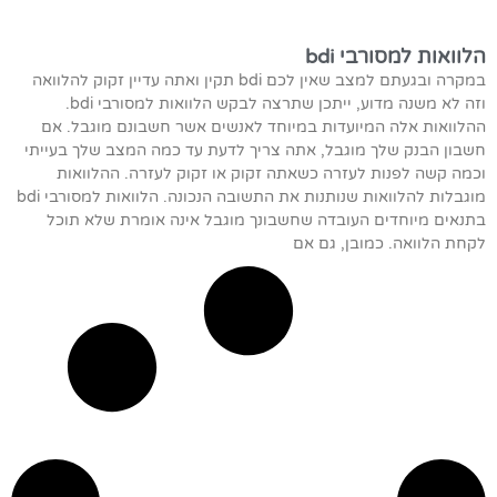
הלוואות למסורבי bdi
במקרה ובגעתם למצב שאין לכם bdi תקין ואתה עדיין זקוק להלוואה
וזה לא משנה מדוע, ייתכן שתרצה לבקש הלוואות למסורבי bdi.
ההלוואות אלה המיועדות במיוחד לאנשים אשר חשבונם מוגבל. אם
חשבון הבנק שלך מוגבל, אתה צריך לדעת עד כמה המצב שלך בעייתי
וכמה קשה לפנות לעזרה כשאתה זקוק או זקוק לעזרה. ההלוואות
מוגבלות להלוואות שנותנות את התשובה הנכונה. הלוואות למסורבי bdi
בתנאים מיוחדים העובדה שחשבונך מוגבל אינה אומרת שלא תוכל
לקחת הלוואה. כמובן, גם אם