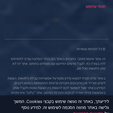
תנאי שימוש
© כל הזכויות שמורות.
זה אתר אינפורמטיבי. התכנים באתר הם בגדר המלצה וצריך להתייחס
לזה בצורה כזו. לקבל פרטים התייעצו עם מומחים בתחום. אתר זה לא
נותן הלוואות מכל סוג.
באתר שלנו תוכלו למצוא מידע מקיף על אפשרויות קבלת הלוואות, הצעות
ליסינג וטרייד אין מהבנקים וחברות פרטיות המתמחות במימון רכבים.
המידע באתר נועד לאפשר לכם להשוות בין הצעות שונות ולקבל אותן
באמצעות פנייה ישירה לבנקים וחברות המימון. אתר "UFU" אינו מקיים
קשר עסקי עם הבנקים או החברות השונות, והמידע נמסר כשירות
לידיעתך, באתר זה נעשה שימוש בקבצי Cookies. המשך
לגולשים בלבד. חשוב לציין כי אי עמידה בתנאי ההלוואה או בהחזר
גלישה באתר מהווה הסכמה לשימוש זה. למידע נוסף
האשראי עלול לגרור חיוב בריבית פיגורים והליכי הוצאה לפועל.