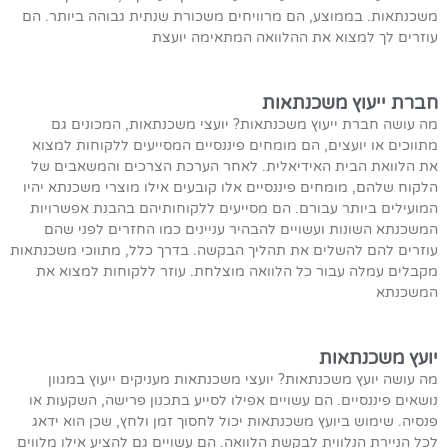
משכנתאות. בממוצע, הם מרוויחים משכורת שנתית גבוהה ביותר. הם
עוזרים לך למצוא את ההלוואה המתאימה יועצת
חברת ייעוץ משכנתאות
מה עושה חברת ייעוץ משכנתאות? יועצי משכנתאות, המכונים גם
מתווכים או יועצים, הם מומחים פיננסיים המסייעים ללקוחות למצוא
את הלוואת הבית האידיאלית. לאחר הערכת הצרכים והמשאבים של
הלקוח שלהם, מומחים פיננסיים אלו קובעים אילו מוצרי משכנתא יהיו
המועילים ביותר עבורם. הם מסייעים ללקוחותיהם בהבנת אפשרויות
המשכנתא השונות ועשויים להבהיר עניינים כמו החזרים לפני שהם
עוזרים להם להשלים את תהליך הבקשה. בדרך כלל, מתווכי משכנתאות
מקבלים עמלה עבור כל הלוואה מוצלחת. עוזר ללקוחות למצוא את
המשכנתא
יועץ משכנתאות
מה עושה יועץ משכנתאות? יועצי משכנתאות מעניקים ייעוץ במגוון
נושאים פיננסיים. הם עשויים אפילו לסייע בתכנון פרישה, השקעות או
פנסיה. שימוש ביועץ משכנתאות יכול לחסוך זמן ולחץ, שכן הוא ידאג
לכל הניירת הנלווית לבקשת הלוואה. הם עשויים גם להציע אילו מלווים