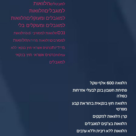
הלוואות
למובטלים
למוגבלים
הלוואות
הלוואות
למוגבלים ומעוקלים
למוגבלים ומעוקלים בלי
נכס
הלוואות למסורבי bdi
הלוואות
הלוואות
למסורבים
הלוואות מהירות
מיידיות
כרטיס אשראי חוץ בנקאי ללא
כרטיס אשראי חוץ בנקאי
עמלות
למוגבלים
הלוואה 600 אלף שקל
פתיחת חשבון בנק לבעלי אזרחות
כפולה
הלוואה חוץ בנקאית בהוראת קבע
מפרטי
קרן הלוואות לנזקקים
הלוואות בצ'קים למוגבלים
הלוואות ללא ריבית וללא ערבים