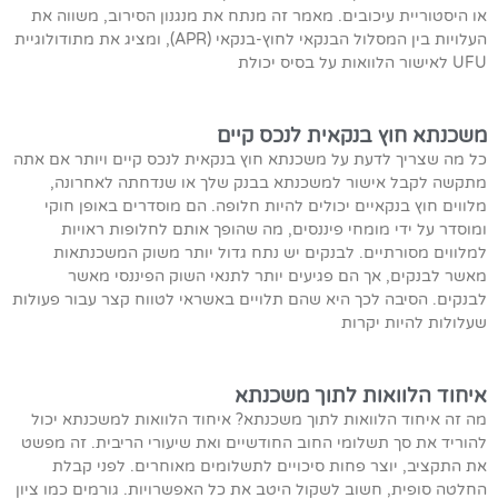
או היסטוריית עיכובים. מאמר זה מנתח את מנגנון הסירוב, משווה את
העלויות בין המסלול הבנקאי לחוץ-בנקאי (APR), ומציג את מתודולוגיית
UFU לאישור הלוואות על בסיס יכולת
משכנתא חוץ בנקאית לנכס קיים
כל מה שצריך לדעת על משכנתא חוץ בנקאית לנכס קיים ויותר אם אתה
מתקשה לקבל אישור למשכנתא בבנק שלך או שנדחתה לאחרונה,
מלווים חוץ בנקאיים יכולים להיות חלופה. הם מוסדרים באופן חוקי
ומוסדר על ידי מומחי פיננסים, מה שהופך אותם לחלופות ראויות
למלווים מסורתיים. לבנקים יש נתח גדול יותר משוק המשכנתאות
מאשר לבנקים, אך הם פגיעים יותר לתנאי השוק הפיננסי מאשר
לבנקים. הסיבה לכך היא שהם תלויים באשראי לטווח קצר עבור פעולות
שעלולות להיות יקרות
איחוד הלוואות לתוך משכנתא
מה זה איחוד הלוואות לתוך משכנתא? איחוד הלוואות למשכנתא יכול
להוריד את סך תשלומי החוב החודשיים ואת שיעורי הריבית. זה מפשט
את התקציב, יוצר פחות סיכויים לתשלומים מאוחרים. לפני קבלת
החלטה סופית, חשוב לשקול היטב את כל האפשרויות. גורמים כמו ציון