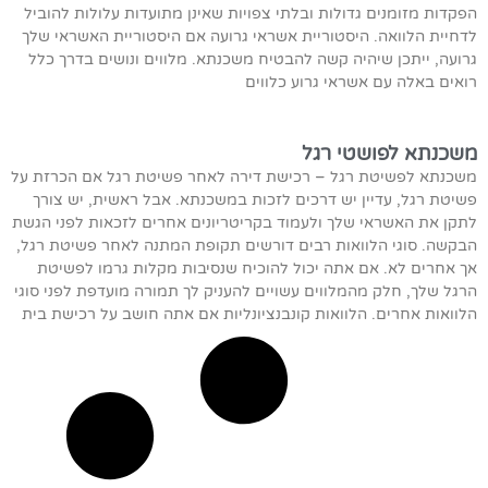
הפקדות מזומנים גדולות ובלתי צפויות שאינן מתועדות עלולות להוביל
לדחיית הלוואה. היסטוריית אשראי גרועה אם היסטוריית האשראי שלך
גרועה, ייתכן שיהיה קשה להבטיח משכנתא. מלווים ונושים בדרך כלל
רואים באלה עם אשראי גרוע כלווים
משכנתא לפושטי רגל
משכנתא לפשיטת רגל – רכישת דירה לאחר פשיטת רגל אם הכרזת על
פשיטת רגל, עדיין יש דרכים לזכות במשכנתא. אבל ראשית, יש צורך
לתקן את האשראי שלך ולעמוד בקריטריונים אחרים לזכאות לפני הגשת
הבקשה. סוגי הלוואות רבים דורשים תקופת המתנה לאחר פשיטת רגל,
אך אחרים לא. אם אתה יכול להוכיח שנסיבות מקלות גרמו לפשיטת
הרגל שלך, חלק מהמלווים עשויים להעניק לך תמורה מועדפת לפני סוגי
הלוואות אחרים. הלוואות קונבנציונליות אם אתה חושב על רכישת בית