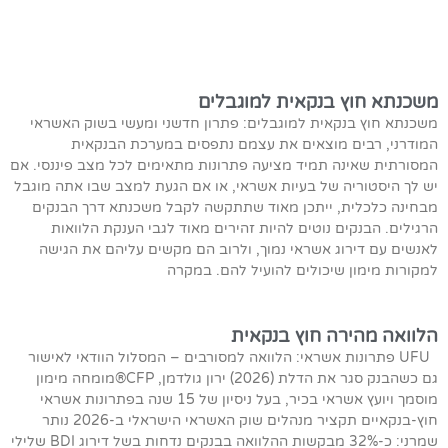
משכנתא חוץ בנקאית למוגבלים
משכנתא חוץ בנקאית למוגבלים: פתרון חדשני ומעשי בשוק האשראי
המודרני, רבים מוצאים את עצמם נתפסים במערכת הבנקאית
המסורתית שאינה תמיד מציעה פתרונות מתאימים לכל מצב פיננסי. אם
יש לך היסטוריה של בעיות אשראי, או אם הגעת למצב שבו אתה מוגבל
מבחינה כלכלית, ייתכן מאוד שתתקשה לקבל משכנתא דרך הבנקים
הרגילים. הבנקים נוטים להיות זהירים מאוד לגבי הענקת הלוואות
לאנשים עם דירוג אשראי נמוך, ולרוב הם מקשים עליהם את הגישה
למקורות מימון שיכולים להועיל להם. במקרה
הלוואה מהירה חוץ בנקאית
UFU פתרונות אשראי: הלוואה למסורבים – המסלול הוודאי לאישור
גם כשהבנק סגר את הדלת (2026) ירון גולדמן, CFP®מומחה מימון
מוסמך ויועץ אשראי בכיר, בעל ניסיון של 15 שנה בפתרונות אשראי
חוץ-בנקאיים תקציר מנהלים שוק האשראי הישראלי ב-2026 נותר
שמרני: כ-32% מבקשות ההלוואה בבנקים נדחות בשל דירוג BDI שלילי