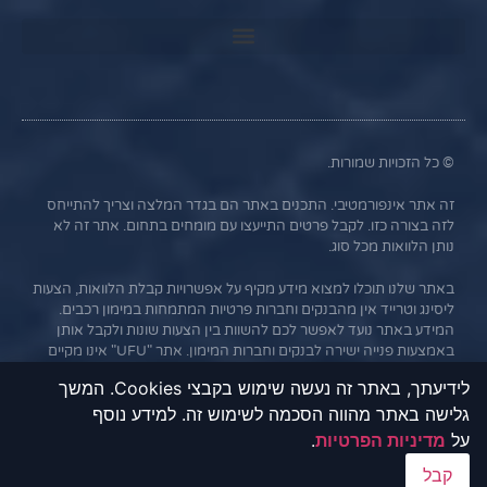
© כל הזכויות שמורות.
זה אתר אינפורמטיבי. התכנים באתר הם בגדר המלצה וצריך להתייחס
לזה בצורה כזו. לקבל פרטים התייעצו עם מומחים בתחום. אתר זה לא
נותן הלוואות מכל סוג.
באתר שלנו תוכלו למצוא מידע מקיף על אפשרויות קבלת הלוואות, הצעות
ליסינג וטרייד אין מהבנקים וחברות פרטיות המתמחות במימון רכבים.
המידע באתר נועד לאפשר לכם להשוות בין הצעות שונות ולקבל אותן
באמצעות פנייה ישירה לבנקים וחברות המימון. אתר "UFU" אינו מקיים
קשר עסקי עם הבנקים או החברות השונות, והמידע נמסר כשירות
לידיעתך, באתר זה נעשה שימוש בקבצי Cookies. המשך
לגולשים בלבד. חשוב לציין כי אי עמידה בתנאי ההלוואה או בהחזר
גלישה באתר מהווה הסכמה לשימוש זה. למידע נוסף
האשראי עלול לגרור חיוב בריבית פיגורים והליכי הוצאה לפועל.
על
מדיניות הפרטיות
.
קבל